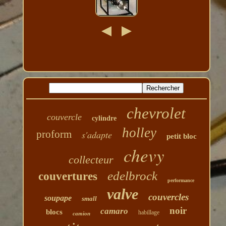
chevrolet
couvercle
cylindre
holley
proform
s'adapte
petit bloc
chevy
collecteur
edelbrock
couvertures
performance
valve
couvercles
soupape
small
noir
camaro
blocs
habillage
camion