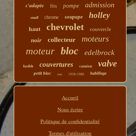
admission
s'adapte
pompe
fits
holley
soupape
chrome
small
chevrolet
haut
couvercle
moteurs
collecteur
noir
bloc
moteur
edelbrock
valve
couvertures
camion
fusible
petit bloc
habillage
eau
1958-1986
Accueil
Nous écrire
Politique de confidentialité
Termes d'utilisation