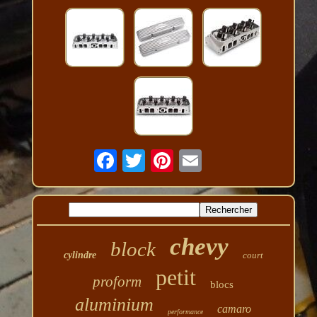
chevy
block
cylindre
court
petit
proform
blocs
aluminium
camaro
performance