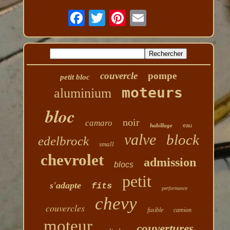
couvercle
pompe
petit bloc
moteurs
aluminium
bloc
noir
camaro
habillage
eau
valve
block
edelbrock
small
chevrolet
admission
blocs
petit
s'adapte
fits
performance
chevy
couvercles
fusible
camion
moteur
couvertures