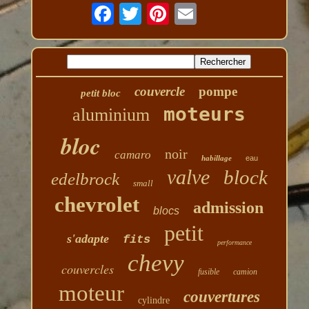
couvercle
pompe
petit bloc
moteurs
aluminium
bloc
noir
camaro
habillage
eau
valve
block
edelbrock
small
chevrolet
admission
blocs
petit
s'adapte
fits
performance
chevy
couvercles
fusible
camion
moteur
couvertures
cylindre