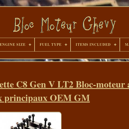
ENGINE SIZE
FUEL TYPE
ITEMS INCLUDED
M
ette C8 Gen V LT2 Bloc-moteur 
x principaux OEM GM