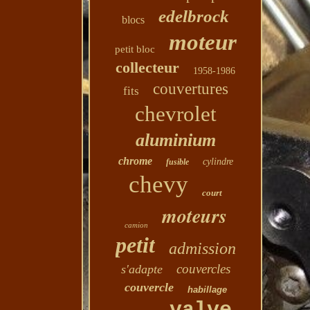
edelbrock
blocs
moteur
petit bloc
collecteur
1958-1986
couvertures
fits
chevrolet
aluminium
chrome
cylindre
fusible
chevy
court
moteurs
camion
petit
admission
couvercles
s'adapte
couvercle
habillage