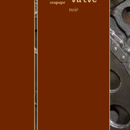
valve
soupape
noir