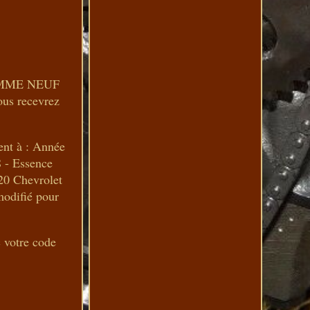
t COMME NEUF
ous recevrez
ient à : Année
 - Essence
20 Chevrolet
modifié pour
c votre code