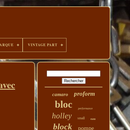
ARQUE
VINTAGE PART
avec
proform
camaro
bloc
performance
holley
small
eau
block
pompe