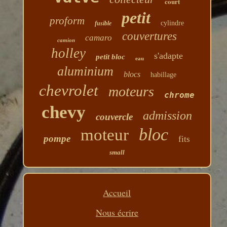
court
petit
proform
cylindre
fusible
couvertures
camaro
camion
holley
s'adapte
petit bloc
eau
aluminium
blocs
habillage
chevrolet
moteurs
chrome
chevy
admission
couvercle
bloc
moteur
pompe
fits
small
Accueil
Nous écrire