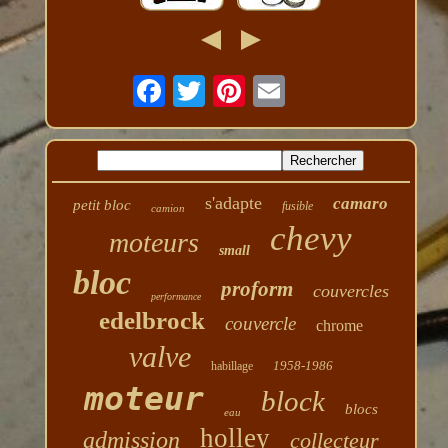
s'adapte
camaro
petit bloc
fusible
camion
chevy
moteurs
small
bloc
proform
couvercles
performance
edelbrock
couvercle
chrome
valve
1958-1986
habillage
moteur
block
blocs
eau
holley
admission
collecteur