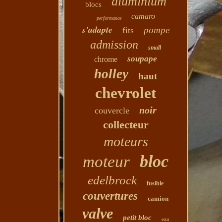
aluminium
blocs
camaro
performance
s'adapte
pompe
fits
admission
small
soupape
chrome
holley
haut
chevrolet
noir
couvercle
collecteur
moteurs
bloc
moteur
edelbrock
fusible
couvertures
camion
valve
petit bloc
eau