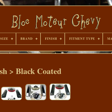
 SIZE
BRAND
FINISH
FITMENT TYPE
MA
ish > Black Coated