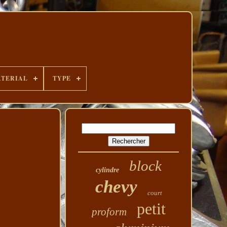
TERIAL
TYPE
block
cylindre
chevy
court
petit
proform