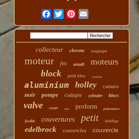
collecteur
chrome
soupape
moteur
moteurs
fits
small
block
petit bloc
camion
holley
aluminium
camaro
noir
pompe
s'adapte
blocs
cylindre
valve
proform
court
eau
performance
petit
couvertures
fusible
habillage
edelbrock
couvercle
couvercles