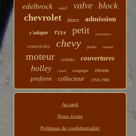
valve
block
edelbrock
small
chevrolet
admission
blocs
petit
s'adapte
fits
performance
chevy
couvercles
fusible
camion
moteur
couvertures
cylindre
holley
chrome
soupape
court
collecteur
proform
1958-1986
Accueil
Nous écrire
Politique de confidentialité