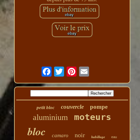
couvercle
pompe
petit bloc
moteurs
aluminium
bloc
noir
camaro
habillage
eau