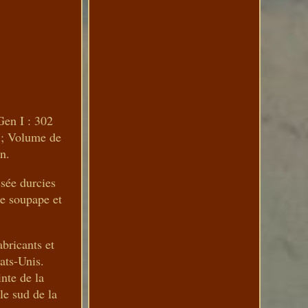
Gen I : 302
s ; Volume de
on.
ssée durcies
de soupape et
bricants et
ats-Unis.
nte de la
le sud de la