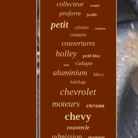
collecteur
court
proform
fusible
petit
cylindre
camion
camaro
couvertures
holley
petit bloc
s'adapte
eau
aluminium
blocs
habillage
chevrolet
moteurs
chrome
chevy
couvercle
admission
pompe