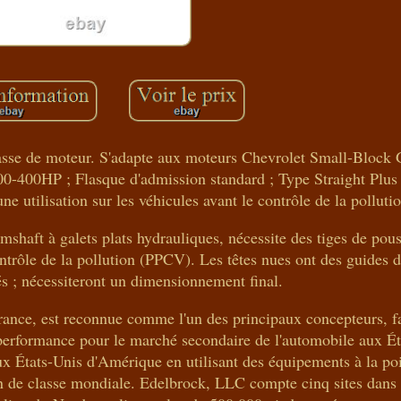
sse de moteur. S'adapte aux moteurs Chevrolet Small-Block 
300-400HP ; Flasque d'admission standard ; Type Straight Plu
e utilisation sur les véhicules avant le contrôle de la polluti
amshaft à galets plats hydrauliques, nécessite des tiges de pou
contrôle de la pollution (PPCV). Les têtes nues ont des guides 
lés ; nécessiteront un dimensionnement final.
ance, est reconnue comme l'un des principaux concepteurs, fa
performance pour le marché secondaire de l'automobile aux Ét
x États-Unis d'Amérique en utilisant des équipements à la poi
on de classe mondiale. Edelbrock, LLC compte cinq sites dans 