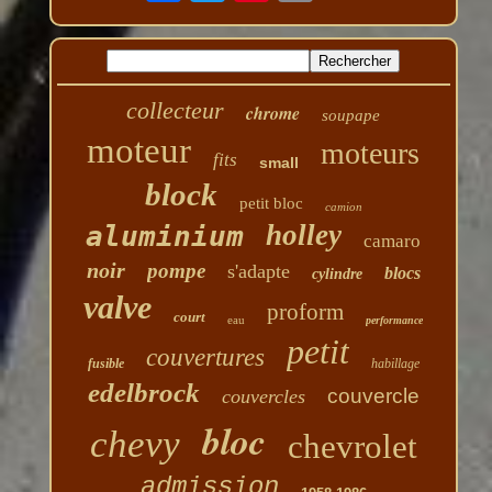
collecteur
chrome
soupape
moteur
moteurs
fits
small
block
petit bloc
camion
holley
aluminium
camaro
noir
pompe
s'adapte
blocs
cylindre
valve
proform
court
eau
performance
petit
couvertures
fusible
habillage
edelbrock
couvercle
couvercles
bloc
chevy
chevrolet
admission