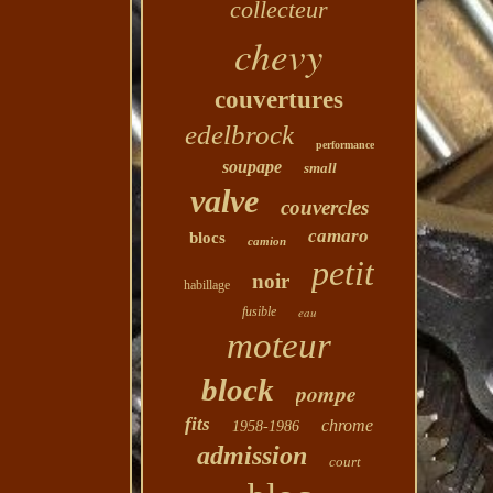
collecteur
chevy
couvertures
edelbrock
performance
soupape
small
valve
couvercles
camaro
blocs
camion
petit
noir
habillage
fusible
eau
moteur
block
pompe
fits
chrome
1958-1986
admission
court