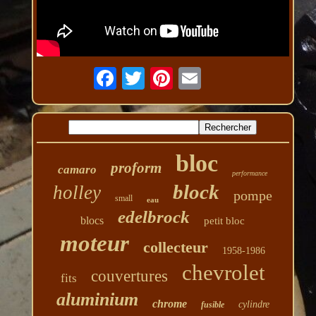
bloc
proform
camaro
performance
block
holley
pompe
small
eau
edelbrock
blocs
petit bloc
moteur
collecteur
1958-1986
chevrolet
couvertures
fits
aluminium
chrome
cylindre
fusible