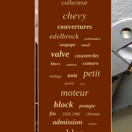
collecteur
chevy
couvertures
edelbrock
performance
soupape
small
valve
couvercles
camaro
blocs
camion
petit
noir
habillage
fusible
eau
moteur
block
pompe
fits
chrome
1958-1986
admission
court