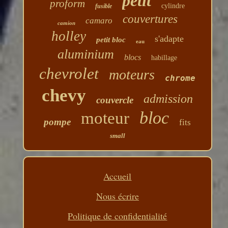
petit
proform
cylindre
fusible
couvertures
camaro
camion
holley
s'adapte
petit bloc
eau
aluminium
blocs
habillage
chevrolet
moteurs
chrome
chevy
admission
couvercle
bloc
moteur
pompe
fits
small
Accueil
Nous écrire
Politique de confidentialité