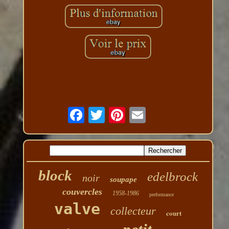
block
edelbrock
noir
soupape
couvercles
1958-1986
performance
valve
collecteur
court