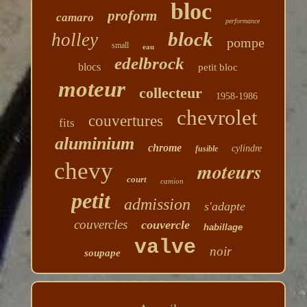
bloc
proform
camaro
performance
block
holley
pompe
small
eau
edelbrock
blocs
petit bloc
moteur
collecteur
1958-1986
chevrolet
couvertures
fits
aluminium
chrome
cylindre
fusible
chevy
moteurs
court
camion
petit
admission
s'adapte
couvercles
couvercle
habillage
valve
noir
soupape