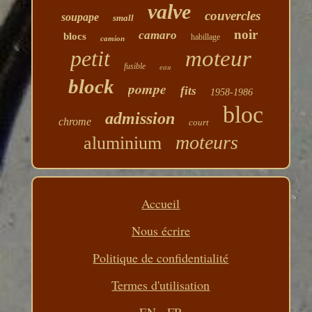
valve
couvercles
soupape
small
noir
camaro
blocs
habillage
camion
petit
moteur
fusible
eau
block
pompe
fits
1958-1986
bloc
admission
chrome
court
moteurs
aluminium
Accueil
Nous écrire
Politique de confidentialité
Termes d'utilisation