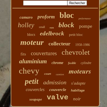
bloc
proform
camaro
performance
block
holley
pompe
small
eau
edelbrock
blocs
petit bloc
moteur
collecteur
1958-1986
chevrolet
couvertures
fits
aluminium
chrome
cylindre
fusible
chevy
moteurs
court
camion
petit
admission
s'adapte
couvercles
couvercle
habillage
valve
noir
soupape