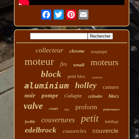
collecteur
chrome
soupape
moteur
moteurs
fits
small
block
petit bloc
camion
holley
aluminium
camaro
noir
pompe
s'adapte
blocs
cylindre
valve
proform
court
eau
performance
petit
couvertures
fusible
habillage
edelbrock
couvercle
couvercles