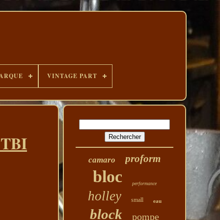
ARQUE
VINTAGE PART
 TBI
proform
camaro
bloc
performance
holley
small
eau
block
pompe