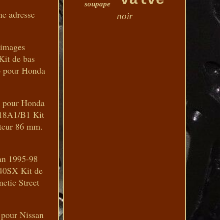
valve
soupape
ne adresse
noir
 images
Kit de bas
o pour Honda
o pour Honda
18A1/B1 Kit
teur 86 mm.
an 1995-98
40SX Kit de
etic Street
 pour Nissan