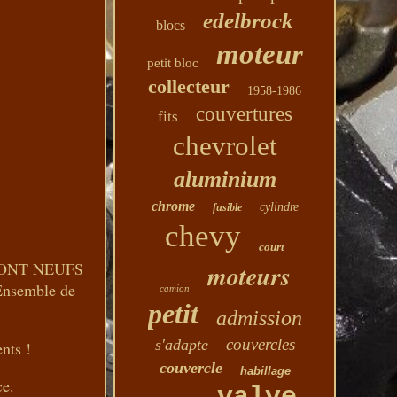
edelbrock
blocs
moteur
petit bloc
collecteur
1958-1986
couvertures
fits
chevrolet
aluminium
chrome
cylindre
fusible
chevy
court
S SONT NEUFS
moteurs
Ensemble de
camion
petit
admission
couvercles
s'adapte
nts !
couvercle
habillage
ce.