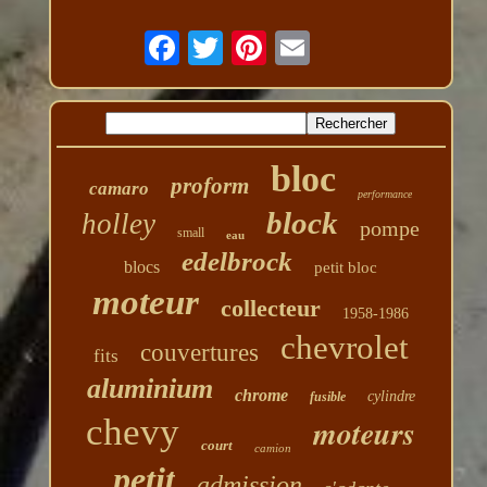
bloc
proform
camaro
performance
block
holley
pompe
small
eau
edelbrock
blocs
petit bloc
moteur
collecteur
1958-1986
chevrolet
couvertures
fits
aluminium
chrome
cylindre
fusible
chevy
moteurs
court
camion
petit
admission