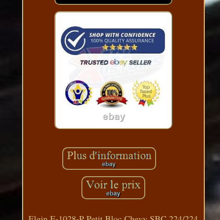
Elgin E-1028-P Petit Bloc Chevy SBC 224/224