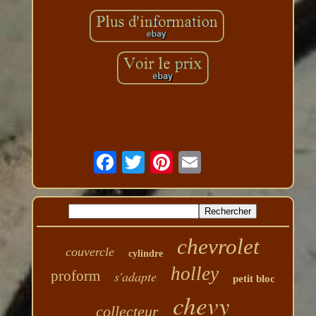
chevrolet
couvercle
cylindre
holley
proform
s'adapte
petit bloc
chevy
collecteur