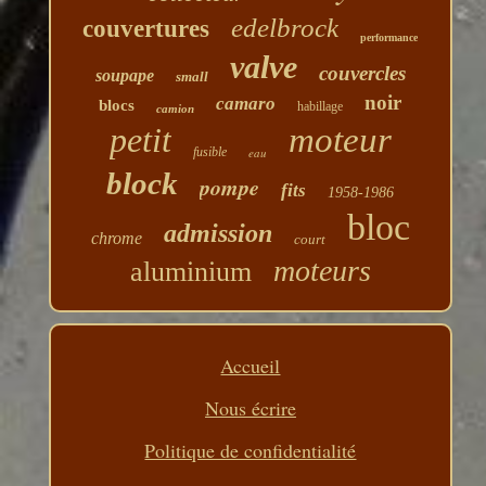
edelbrock
couvertures
performance
valve
couvercles
soupape
small
noir
camaro
blocs
habillage
camion
petit
moteur
fusible
eau
block
pompe
fits
1958-1986
bloc
admission
chrome
court
moteurs
aluminium
Accueil
Nous écrire
Politique de confidentialité