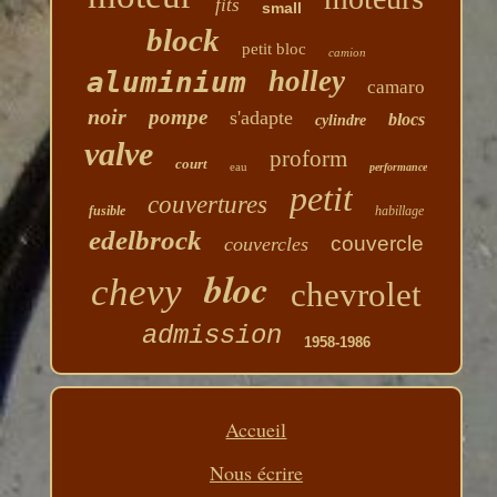
fits
small
block
petit bloc
camion
holley
aluminium
camaro
noir
pompe
s'adapte
blocs
cylindre
valve
proform
court
eau
performance
petit
couvertures
fusible
habillage
edelbrock
couvercle
couvercles
bloc
chevy
chevrolet
admission
1958-1986
Accueil
Nous écrire