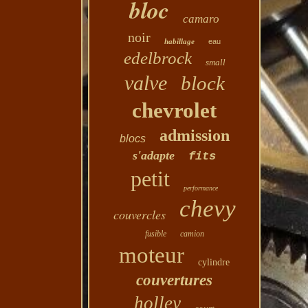
bloc
camaro
noir
habillage
eau
edelbrock
small
valve
block
chevrolet
admission
blocs
s'adapte
fits
petit
performance
chevy
couvercles
fusible
camion
moteur
cylindre
couvertures
holley