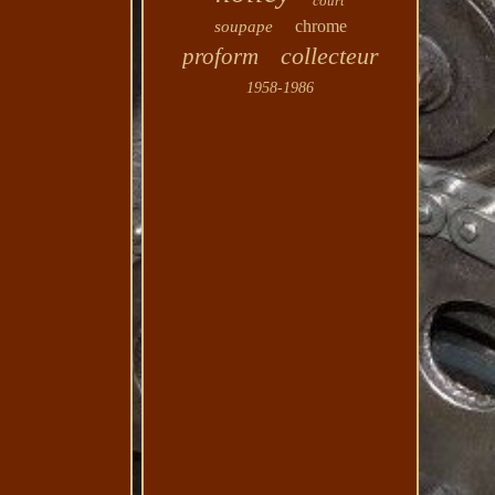
court
chrome
soupape
collecteur
proform
1958-1986