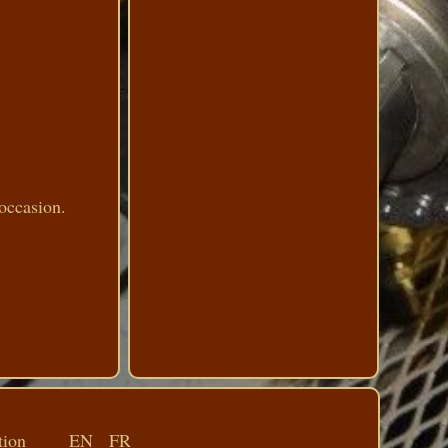
'occasion.
tion
EN
FR