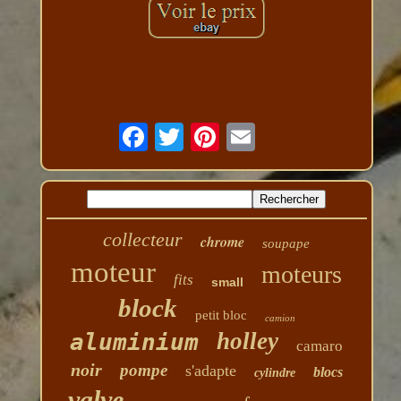
collecteur
chrome
soupape
moteur
moteurs
fits
small
block
petit bloc
camion
holley
aluminium
camaro
noir
pompe
s'adapte
blocs
cylindre
valve