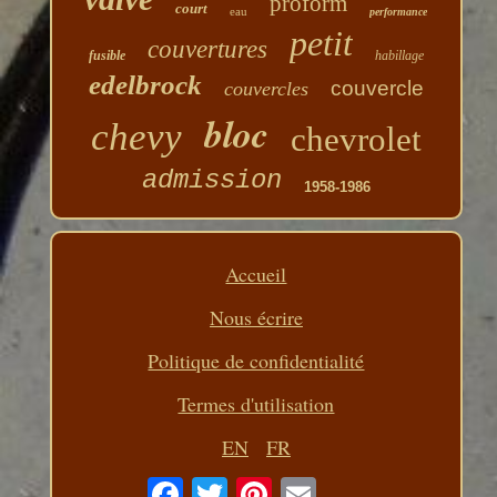
proform
court
eau
performance
petit
couvertures
fusible
habillage
edelbrock
couvercle
couvercles
bloc
chevy
chevrolet
admission
1958-1986
Accueil
Nous écrire
Politique de confidentialité
Termes d'utilisation
EN
FR