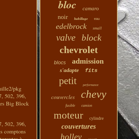
bloc
camaro
noir
habillage
eau
edelbrock
small
valve
block
chevrolet
admission
blocs
s'adapte
fits
petit
performance
uille2/pkg
chevy
7, 502, 396,
couvercles
rs Big Block
fusible
camion
moteur
cylindre
7, 502, 396,
couvertures
us comptons
holley
utoroutes à