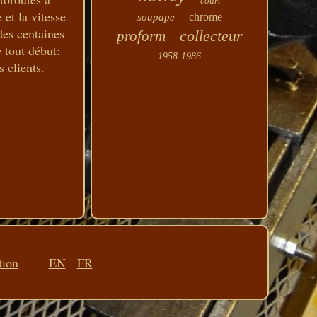
court
 et la vitesse
chrome
soupape
des centaines
collecteur
proform
 tout début:
1958-1986
 clients.
tion
EN
FR