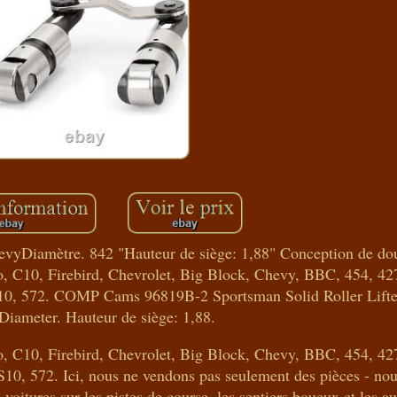
evyDiamètre. 842 "Hauteur de siège: 1,88" Conception de do
do, C10, Firebird, Chevrolet, Big Block, Chevy, BBC, 454, 42
S10, 572. COMP Cams 96819B-2 Sportsman Solid Roller Lifte
iameter. Hauteur de siège: 1,88.
do, C10, Firebird, Chevrolet, Big Block, Chevy, BBC, 454, 42
10, 572. Ici, nous ne vendons pas seulement des pièces - no
voitures sur les pistes de course, les sentiers boueux et les a