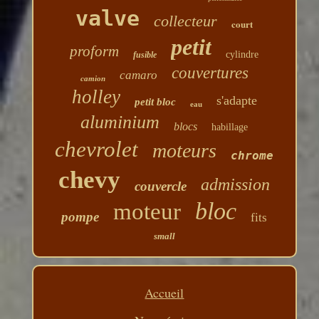
valve
collecteur
court
petit
proform
cylindre
fusible
couvertures
camaro
camion
holley
s'adapte
petit bloc
eau
aluminium
blocs
habillage
chevrolet
moteurs
chrome
chevy
admission
couvercle
bloc
moteur
pompe
fits
small
Accueil