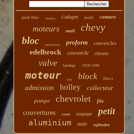
s'adapte
camaro
petit bloc
fusible
camion
chevy
moteurs
small
bloc
proform
couvercles
performance
edelbrock
couvercle
chrome
valve
1958-1986
habillage
moteur
block
blocs
eau
holley
admission
collecteur
chevrolet
pompe
fits
petit
couvertures
soupape
court
aluminium
noir
cylindre