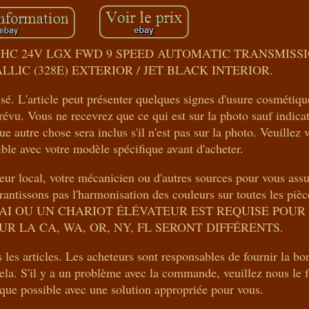
OHC 24V LGX FWD 9 SPEED AUTOMATIC TRANSMISSIO
IC (328E) EXTERIOR / JET BLACK INTERIOR.
lisé. L'article peut présenter quelques signes d'usure cosmétique
vu. Vous ne recevrez que ce qui est sur la photo sauf indicat
 autre chose sera inclus s'il n'est pas sur la photo. Veuillez vé
ible avec votre modèle spécifique avant d'acheter.
eur local, votre mécanicien ou d'autres sources pour vous ass
rantissons pas l'harmonisation des couleurs sur toutes les pi
I OU UN CHARIOT ÉLÉVATEUR EST REQUISE POUR 
UR LA CA, WA, OR, NY, FL SERONT DIFFÉRENTS.
 articles. Les acheteurs sont responsables de fournir la bo
a. S'il y a un problème avec la commande, veuillez nous le fa
que possible avec une solution appropriée pour vous.