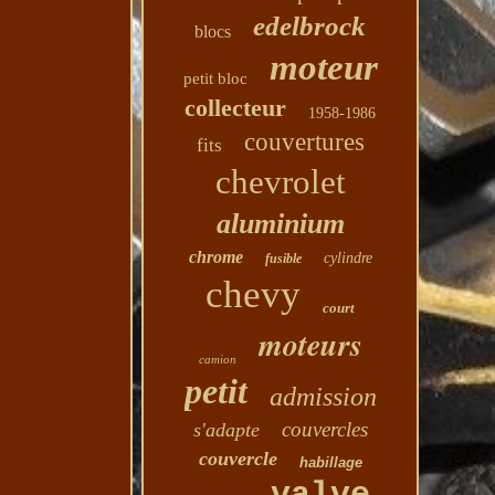
edelbrock
blocs
moteur
petit bloc
collecteur
1958-1986
couvertures
fits
chevrolet
aluminium
chrome
cylindre
fusible
chevy
court
moteurs
camion
petit
admission
couvercles
s'adapte
couvercle
habillage