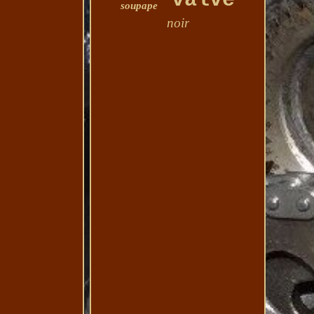
valve
soupape
noir