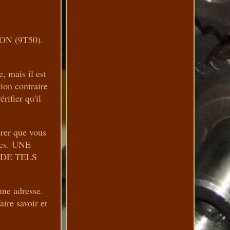
N (9T50).
, mais il est
ion contraire
rifier qu'il
urer que vous
èces. UNE
DE TELS
nne adresse.
ire savoir et