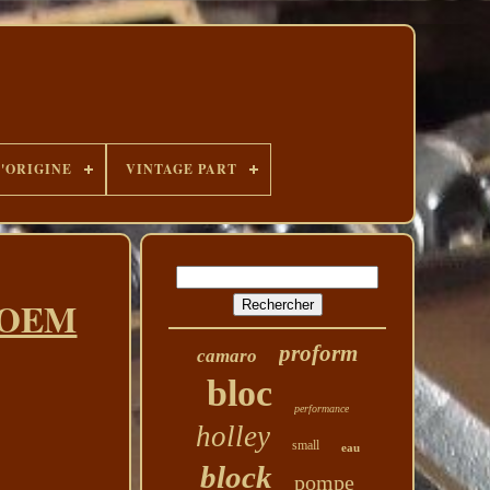
D'ORIGINE
VINTAGE PART
6l OEM
proform
camaro
bloc
performance
holley
small
eau
block
pompe