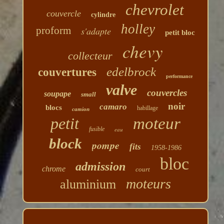
chevrolet
couvercle
cylindre
holley
proform
s'adapte
petit bloc
chevy
collecteur
edelbrock
couvertures
performance
valve
couvercles
soupape
small
noir
camaro
blocs
habillage
camion
petit
moteur
fusible
eau
block
pompe
fits
1958-1986
bloc
admission
chrome
court
moteurs
aluminium