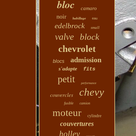
bloc
camaro
noir
habillage
eau
edelbrock
small
valve
block
chevrolet
admission
blocs
s'adapte
fits
petit
performance
chevy
couvercles
fusible
camion
moteur
cylindre
couvertures
holley