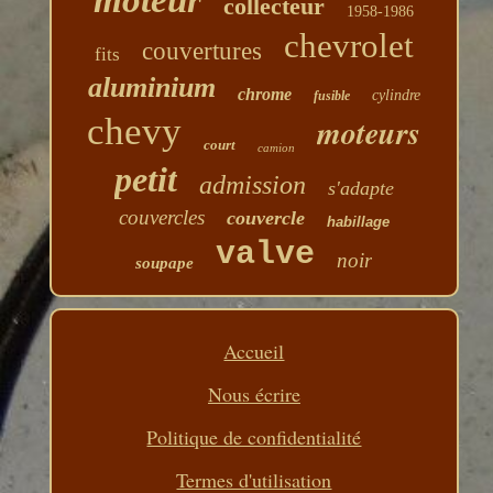
moteur
collecteur
1958-1986
chevrolet
couvertures
fits
aluminium
chrome
cylindre
fusible
chevy
moteurs
court
camion
petit
admission
s'adapte
couvercles
couvercle
habillage
valve
noir
soupape
Accueil
Nous écrire
Politique de confidentialité
Termes d'utilisation