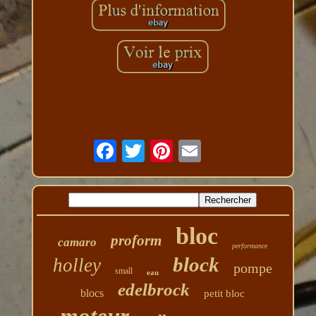
bloc
proform
camaro
performance
block
holley
pompe
small
eau
edelbrock
blocs
petit bloc