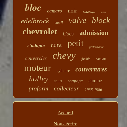
bloc
noir
camaro
habillage
eau
valve
block
edelbrock
small
chevrolet
admission
blocs
petit
s'adapte
fits
performance
chevy
couvercles
fusible
camion
moteur
couvertures
cylindre
holley
chrome
soupape
court
collecteur
proform
1958-1986
Accueil
Nous écrire