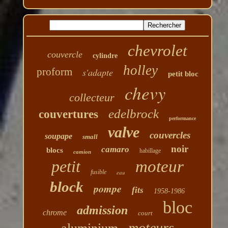
chevrolet
couvercle
cylindre
holley
proform
s'adapte
petit bloc
chevy
collecteur
edelbrock
couvertures
performance
valve
couvercles
soupape
small
noir
camaro
blocs
habillage
camion
petit
moteur
fusible
eau
block
pompe
fits
1958-1986
bloc
admission
chrome
court
moteurs