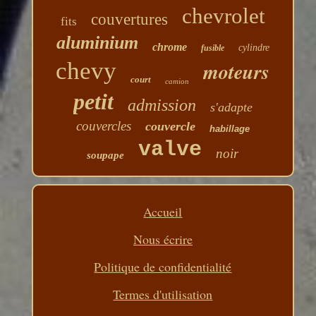
chevrolet
couvertures
fits
aluminium
chrome
cylindre
fusible
chevy
moteurs
court
camion
petit
admission
s'adapte
couvercles
couvercle
habillage
valve
noir
soupape
Accueil
Nous écrire
Politique de confidentialité
Termes d'utilisation