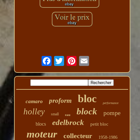
bloc
proform
camaro
performance
block
holley
pompe
small
eau
edelbrock
blocs
petit bloc
moteur
collecteur
1958-1986