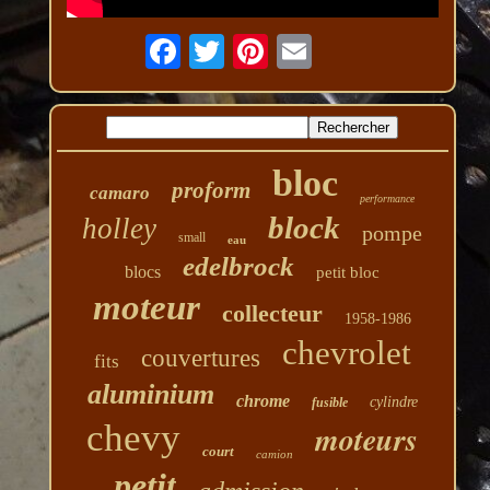
bloc
proform
camaro
performance
block
holley
pompe
small
eau
edelbrock
blocs
petit bloc
moteur
collecteur
1958-1986
chevrolet
couvertures
fits
aluminium
chrome
cylindre
fusible
chevy
moteurs
court
camion
petit