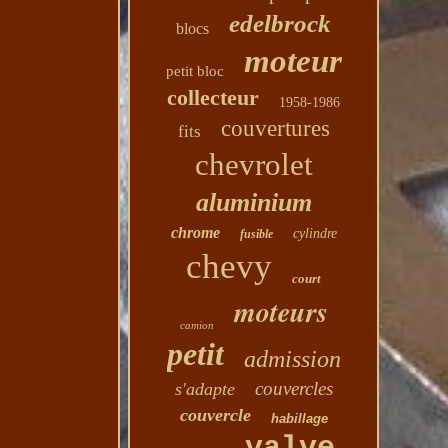
edelbrock
blocs
moteur
petit bloc
collecteur
1958-1986
couvertures
fits
chevrolet
aluminium
chrome
cylindre
fusible
chevy
court
moteurs
camion
petit
admission
couvercles
s'adapte
couvercle
habillage