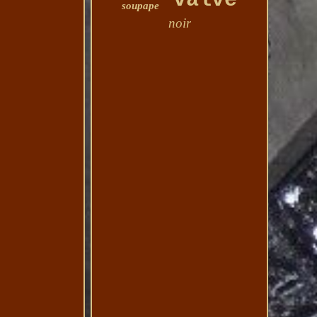
valve
soupape
noir