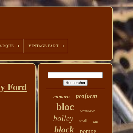
ARQUE
VINTAGE PART
vy Ford
proform
camaro
bloc
performance
holley
small
eau
block
pompe