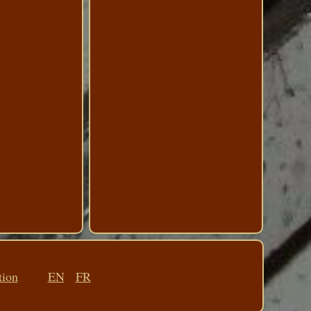
tion
EN
FR