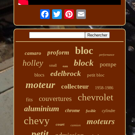
bloc
proform
camaro
performance
block
holley
pompe
small
eau
edelbrock
blocs
petit bloc
moteur
collecteur
1958-1986
chevrolet
couvertures
fits
aluminium
chrome
cylindre
fusible
chevy
moteurs
court
camion
petit