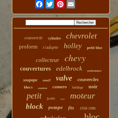
chevrolet
couvercle
cylindre
holley
proform
s'adapte
petit bloc
chevy
collecteur
edelbrock
couvertures
performance
valve
couvercles
soupape
small
noir
camaro
blocs
habillage
camion
petit
moteur
fusible
eau
block
pompe
fits
1958-1986
bloc