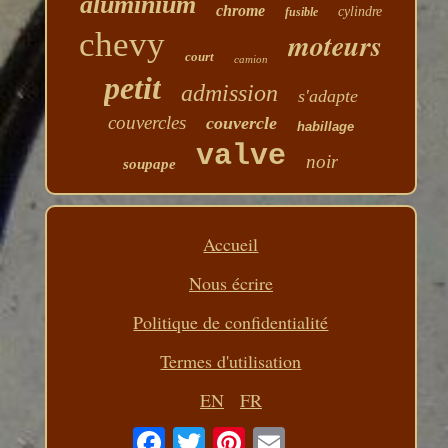
aluminium
chrome
cylindre
fusible
chevy
moteurs
court
camion
petit
admission
s'adapte
couvercles
couvercle
habillage
valve
noir
soupape
Accueil
Nous écrire
Politique de confidentialité
Termes d'utilisation
EN
FR