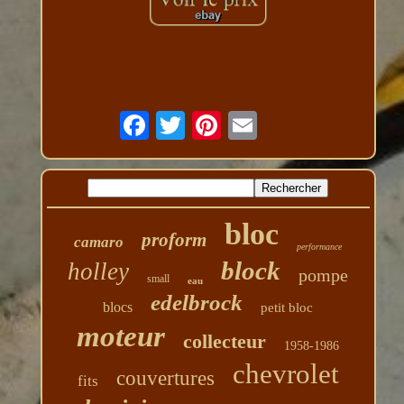
bloc
proform
camaro
performance
block
holley
pompe
small
eau
edelbrock
blocs
petit bloc
moteur
collecteur
1958-1986
chevrolet
couvertures
fits