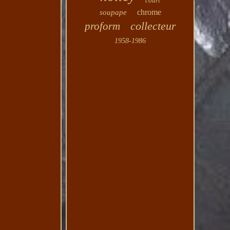
court
chrome
soupape
collecteur
proform
1958-1986