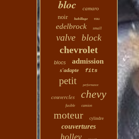
bloc
camaro
noir
habillage
eau
edelbrock
small
valve
block
chevrolet
admission
blocs
s'adapte
fits
petit
performance
chevy
couvercles
fusible
camion
moteur
cylindre
couvertures
holley