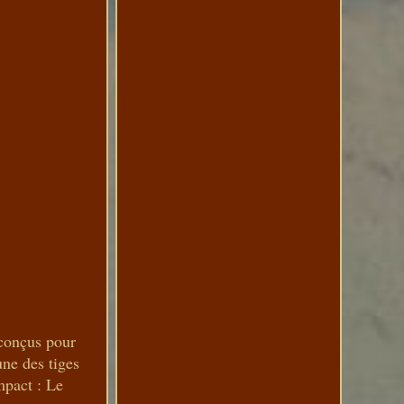
 conçus pour
une des tiges
mpact : Le