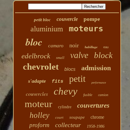
couvercle
pompe
petit bloc
moteurs
aluminium
bloc
noir
camaro
habillage
eau
valve
block
edelbrock
small
chevrolet
admission
blocs
petit
s'adapte
fits
performance
chevy
couvercles
fusible
camion
moteur
couvertures
cylindre
holley
chrome
soupape
court
collecteur
proform
1958-1986