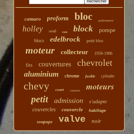
bloc
proform
camaro
performance
block
holley
pompe
small
eau
edelbrock
blocs
petit bloc
moteur
collecteur
1958-1986
chevrolet
couvertures
fits
aluminium
chrome
cylindre
fusible
chevy
moteurs
court
camion
petit
admission
s'adapte
couvercles
couvercle
habillage
valve
noir
soupape