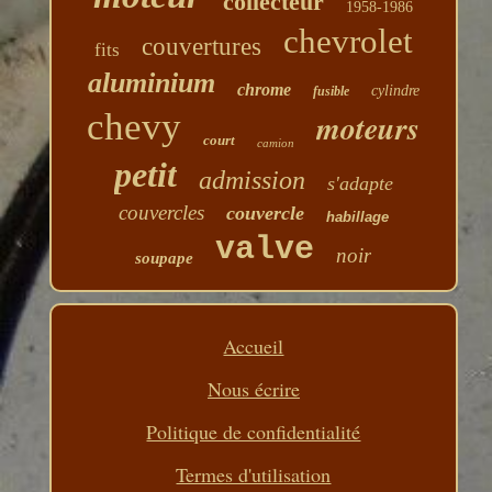
collecteur
1958-1986
chevrolet
couvertures
fits
aluminium
chrome
cylindre
fusible
chevy
moteurs
court
camion
petit
admission
s'adapte
couvercles
couvercle
habillage
valve
noir
soupape
Accueil
Nous écrire
Politique de confidentialité
Termes d'utilisation