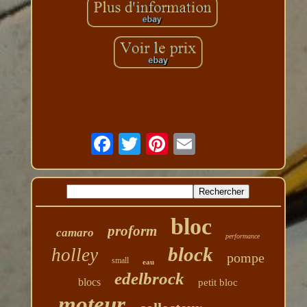
bloc
proform
camaro
performance
block
holley
pompe
small
eau
edelbrock
blocs
petit bloc
moteur