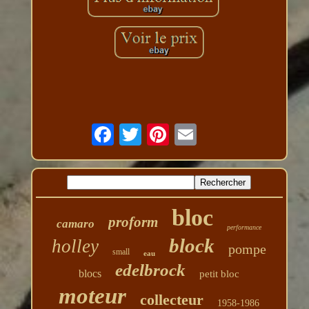
bloc
proform
camaro
performance
block
holley
pompe
small
eau
edelbrock
blocs
petit bloc
moteur
collecteur
1958-1986