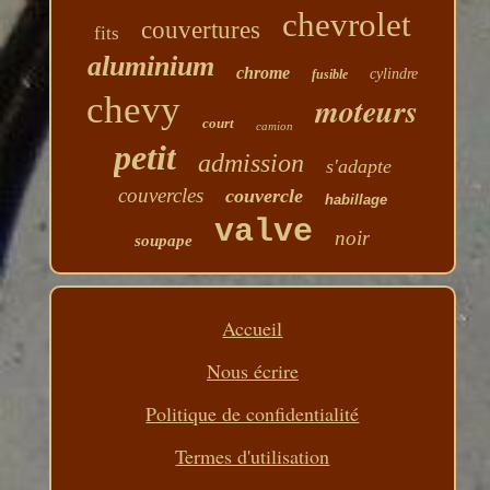
chevrolet
couvertures
fits
aluminium
chrome
cylindre
fusible
chevy
moteurs
court
camion
petit
admission
s'adapte
couvercles
couvercle
habillage
valve
noir
soupape
Accueil
Nous écrire
Politique de confidentialité
Termes d'utilisation