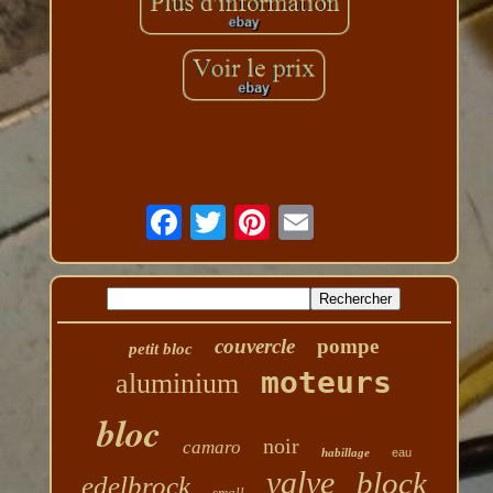
couvercle
pompe
petit bloc
moteurs
aluminium
bloc
noir
camaro
habillage
eau
valve
block
edelbrock
small