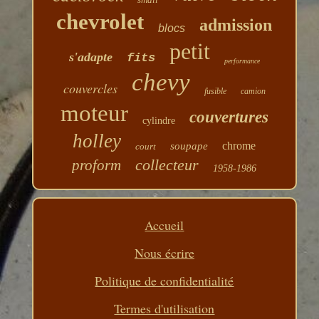
chevrolet
admission
blocs
petit
s'adapte
fits
performance
chevy
couvercles
fusible
camion
moteur
couvertures
cylindre
holley
chrome
soupape
court
collecteur
proform
1958-1986
Accueil
Nous écrire
Politique de confidentialité
Termes d'utilisation