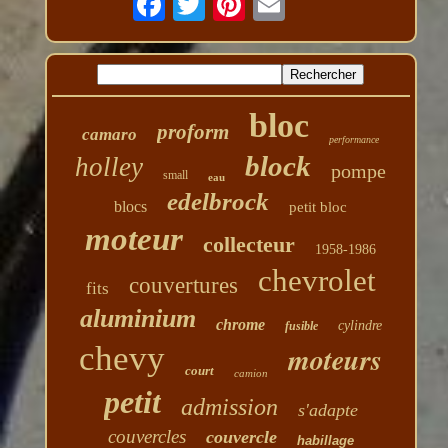
bloc
proform
camaro
performance
block
holley
pompe
small
eau
edelbrock
blocs
petit bloc
moteur
collecteur
1958-1986
chevrolet
couvertures
fits
aluminium
chrome
cylindre
fusible
chevy
moteurs
court
camion
petit
admission
s'adapte
couvercles
couvercle
habillage