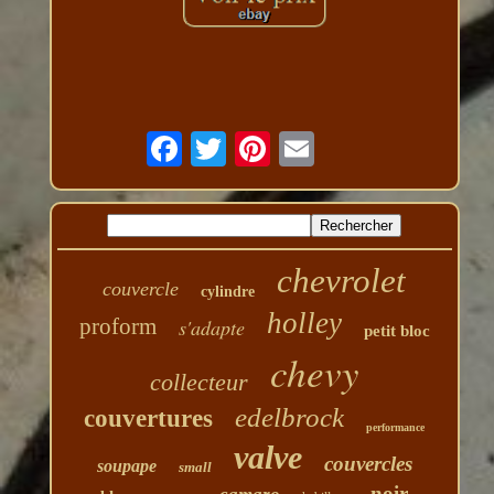
chevrolet
couvercle
cylindre
holley
proform
s'adapte
petit bloc
chevy
collecteur
edelbrock
couvertures
performance
valve
couvercles
soupape
small
noir