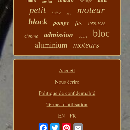
camaro
blocs
habillage
camion
petit
moteur
fusible
eau
block
pompe
fits
1958-1986
bloc
admission
chrome
court
moteurs
aluminium
Accueil
Nous écrire
Politique de confidentialité
Termes d'utilisation
EN
FR