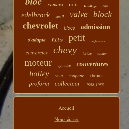
bloc
noir
camaro
habillage
eau
valve
block
edelbrock
small
chevrolet
admission
blocs
petit
s'adapte
fits
performance
chevy
couvercles
fusible
camion
moteur
couvertures
cylindre
holley
chrome
soupape
court
collecteur
proform
1958-1986
Accueil
Nous écrire